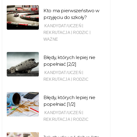
Kto ma pierwszeństwo w
przyjęciu do szkoły?
|
KANDYDAT/UCZEŃ
|
|
REKRUTACJA
RODZIC
WAŻNE
Błędy, których lepiej nie
popełniać [2/2]
|
KANDYDAT/UCZEŃ
|
REKRUTACJA
RODZIC
Błędy, których lepiej nie
popełniać [1/2]
|
KANDYDAT/UCZEŃ
|
REKRUTACJA
RODZIC