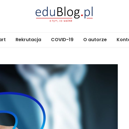
eduBlog.pl
o tym, co ważne
art
Rekrutacja
COVID-19
O autorze
Kont