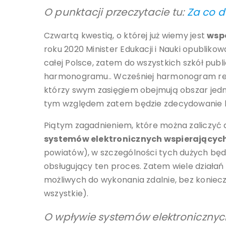
O punktacji przeczytacie tu:
Za co d
Czwartą kwestią, o której już wiemy jest
wsp
roku 2020 Minister Edukacji i Nauki opubliko
całej Polsce, zatem do wszystkich szkół pub
harmonogramu.. Wcześniej harmonogram rekr
którzy swym zasięgiem obejmują obszar jedn
tym względem zatem będzie zdecydowanie le
Piątym zagadnieniem, które można zaliczyć 
systemów elektronicznych wspierających
powiatów), w szczególności tych dużych bę
obsługujący ten proces. Zatem wiele działań
możliwych do wykonania zdalnie, bez koniecz
wszystkie).
O wpływie systemów elektronicznych