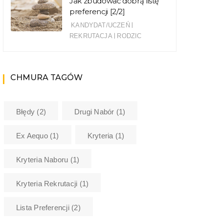
Jak zbudować dobrą listę
preferencji [2/2]
|
KANDYDAT/UCZEŃ
|
REKRUTACJA
RODZIC
CHMURA TAGÓW
Błędy
(2)
Drugi Nabór
(1)
Ex Aequo
(1)
Kryteria
(1)
Kryteria Naboru
(1)
Kryteria Rekrutacji
(1)
Lista Preferencji
(2)