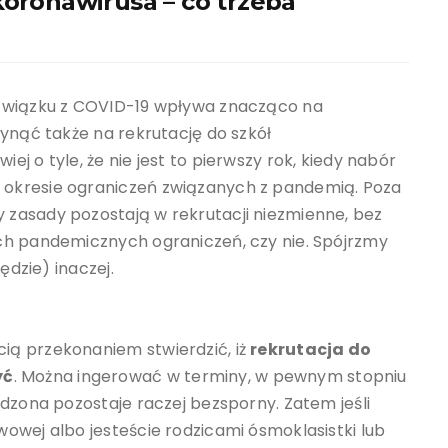
koronawirusa – co trzeba
 związku z COVID-19 wpływa znacząco na
łynąć także na rekrutację do szkół
j o tyle, że nie jest to pierwszy rok, kiedy nabór
okresie ograniczeń związanych z pandemią. Poza
zasady pozostają w rekrutacji niezmienne, bez
ch pandemicznych ograniczeń, czy nie. Spójrzmy
ędzie) inaczej.
ią przekonaniem stwierdzić, iż
rekrutacja do
yć
. Można ingerować w terminy, w pewnym stopniu
adzona pozostaje raczej bezsporny. Zatem jeśli
owej albo jesteście rodzicami ósmoklasistki lub