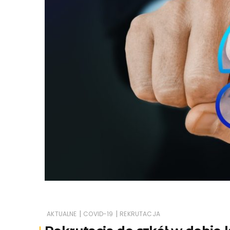
|
|
AKTUALNE
COVID-19
REKRUTACJA