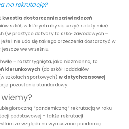
a na rekrutację?
t
kwestia dostarczania zaświadczeń
iów szkół, w których aby się uczyć należy mieć
h (w praktyce dotyczy to szkół zawodowych –
 jeżeli nie uda się takiego orzeczenia dostarczyć w
ć jeszcze we wrześniu.
chwilę – rozstrzygnięta, jako niezmienna, to
eń kierunkowych
(do szkół i oddziałów
 (w szkołach sportowych)
w dotychczasowej
tację pozostanie standardowy.
e wiemy?
 ubiegłoroczną “pandemiczną” rekrutacją w roku
tacji podstawowej – także rekrutacji
szystkim ze względu na wymuszone pandemią