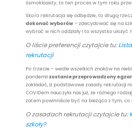
ósmoklasisty, to ten proces w tym roku prz
Skoro rekrutacja się odbędzie, to drugą rzecz
dokonać wyborów
– zdecydować się na szko
wybrać w nich oddziały i to wszystko ułożyć na
O liście preferencji czytajcie tu:
List
rekrutacji
Po trzecie – wedle wszelkich znaków na niebi
pandemii
zostanie przeprowadzony egza
zakładać, iż podstawowe zasady rekrutacji ni
COVIDem nauczyła nas już, że różnego rodzaju
zatem powinniście być na bieżąco z tym, co si
O zasadach rekrutacji czytajcie tu:
szkoły?