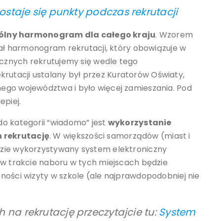
ostaje się punkty podczas rekrutacji
ólny harmonogram dla całego kraju
. Wzorem
wał harmonogram rekrutacji, który obowiązuje w
licznych rekrutujemy się wedle tego
utacji ustalany był przez Kuratorów Oświaty,
ego województwa i było więcej zamieszania. Pod
piej.
do kategorii “wiadomo” jest
wykorzystanie
 rekrutację
. W większości samorządów (miast i
dzie wykorzystywany system elektroniczny
 w trakcie naboru w tych miejscach będzie
ności wizyty w szkole (ale najprawdopodobniej nie
 na rekrutację przeczytajcie tu:
System