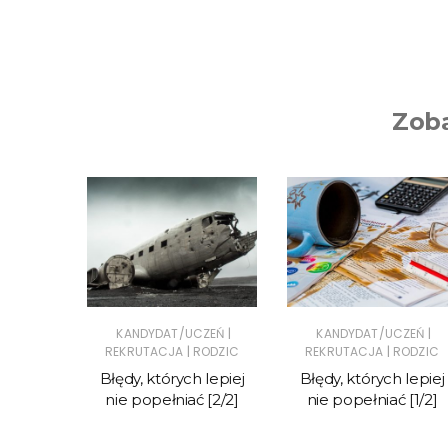
Zoba
|
|
|
CZEŃ
KANDYDAT/UCZEŃ
KANDYDAT/UCZEŃ
|
|
|
ODZIC
REKRUTACJA
RODZIC
REKRUTACJA
RODZIC
Błędy, których lepiej
Błędy, których lepiej
 dobrą
nie popełniać [2/2]
nie popełniać [1/2]
i? [1/2]