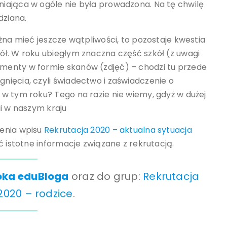
iająca w ogóle nie była prowadzona. Na tę chwilę
ziana.
żna mieć jeszcze wątpliwości, to pozostaje kwestia
ł. W roku ubiegłym znaczna część szkół (z uwagi
menty w formie skanów (zdjęć) – chodzi tu przede
ięcia, czyli świadectwo i zaświadczenie o
w tym roku? Tego na razie nie wiemy, gdyż w dużej
ii w naszym kraju
zenia wpisu
Rekrutacja 2020 – aktualna sytuacja
ć istotne informacje związane z rekrutacją.
ka eduBloga
oraz do grup:
Rekrutacja
2020 – rodzice
.