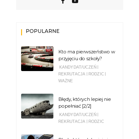
POPULARNE
Kto ma pierwszeństwo w
przyjęciu do szkoły?
|
KANDYDAT/UCZEŃ
|
|
REKRUTACJA
RODZIC
WAŻNE
Błędy, których lepiej nie
popełniać [2/2]
|
KANDYDAT/UCZEŃ
|
REKRUTACJA
RODZIC