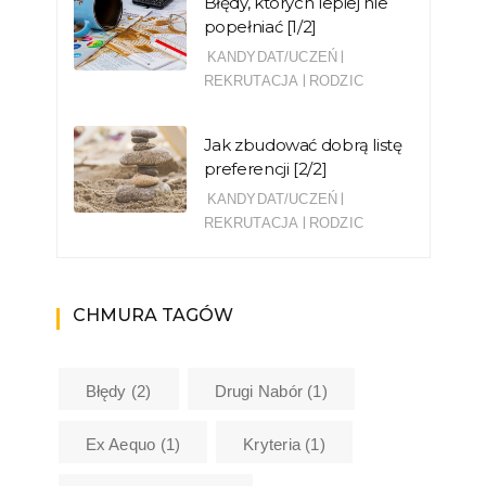
Błędy, których lepiej nie
popełniać [1/2]
|
KANDYDAT/UCZEŃ
|
REKRUTACJA
RODZIC
Jak zbudować dobrą listę
preferencji [2/2]
|
KANDYDAT/UCZEŃ
|
REKRUTACJA
RODZIC
CHMURA TAGÓW
Błędy
(2)
Drugi Nabór
(1)
Ex Aequo
(1)
Kryteria
(1)