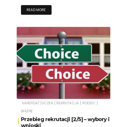
READ MORE
|
|
|
KANDYDAT/UCZEŃ
REKRUTACJA
RODZIC
WAŻNE
Przebieg rekrutacji [2/5] – wybory i
wnioski