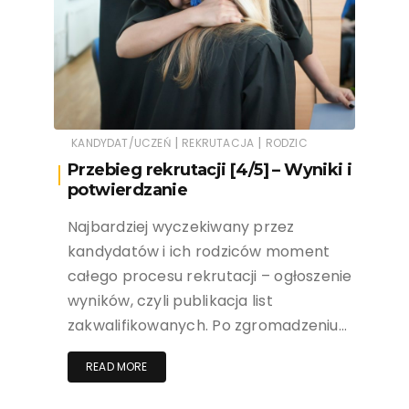
|
|
KANDYDAT/UCZEŃ
REKRUTACJA
RODZIC
Przebieg rekrutacji [4/5] – Wyniki i
potwierdzanie
Najbardziej wyczekiwany przez
kandydatów i ich rodziców moment
całego procesu rekrutacji – ogłoszenie
wyników, czyli publikacja list
zakwalifikowanych. Po zgromadzeniu…
READ MORE