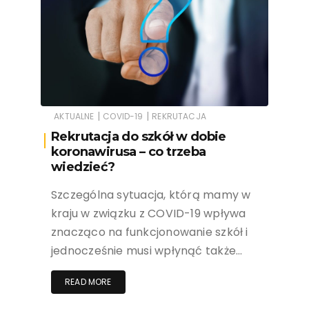
|
|
AKTUALNE
COVID-19
REKRUTACJA
Rekrutacja do szkół w dobie
koronawirusa – co trzeba
wiedzieć?
Szczególna sytuacja, którą mamy w
kraju w związku z COVID-19 wpływa
znacząco na funkcjonowanie szkół i
jednocześnie musi wpłynąć także…
READ MORE