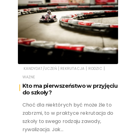
|
|
|
KANDYDAT/UCZEŃ
REKRUTACJA
RODZIC
WAŻNE
Kto ma pierwszeństwo w przyjęciu
do szkoły?
Choć dla niektórych być może źle to
zabrzmi, to w praktyce rekrutacja do
szkoły to swego rodzaju zawody,
rywalizacja. Jak…