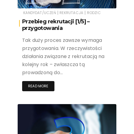
|
|
KANDYDAT/UCZEŃ
REKRUTACJA
RODZIC
Przebieg rekrutacji [1/5] –
przygotowania
Tak duży proces zawsze wymaga
przygotowania. W rzeczywistości
działania związane z rekrutacją na
kolejny rok – zwłaszcza tą
prowadzoną do…
READ MORE