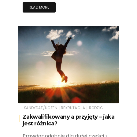
READ MORE
|
|
KANDYDAT/UCZEŃ
REKRUTACJA
RODZIC
Zakwalifikowany a przyjęty – jaka
jest różnica?
Prawdopodobnie dla dużej części z